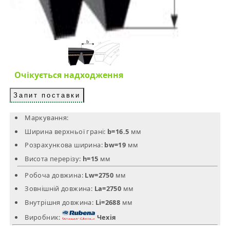
Очікується надходження
Запит поставки
Маркування:
Ширина верхньої грані:
b=16.5
мм
Розрахункова ширина:
bw=19
мм
Висота перерізу:
h=15
мм
Робоча довжина:
Lw=2750
мм
Зовнішній довжина:
La=2750
мм
Внутрішня довжина:
Li=2688
мм
Виробник:
Чехія