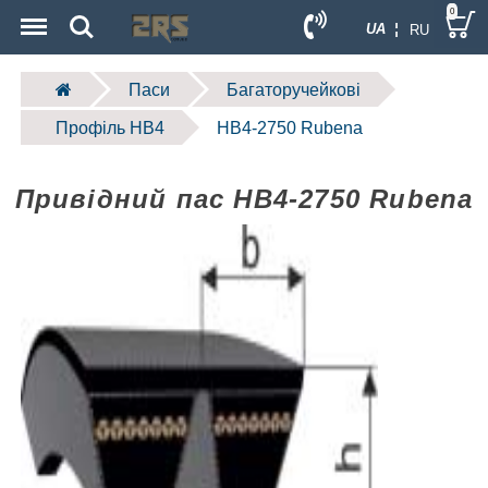
Menu
Search
0
UA ¦
RU
Паси
Багаторучейкові
Профіль HB4
HB4-2750 Rubena
Привідний пас HB4-2750 Rubena