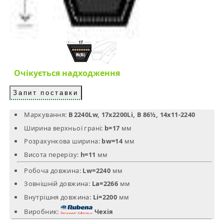
Очікується надходження
Запит поставки
Маркування:
B 2240Lw, 17x2200Li, B 86½, 14х11-2240
Ширина верхньої грані:
b=17
мм
Розрахункова ширина:
bw=14
мм
Висота перерізу:
h=11
мм
Робоча довжина:
Lw=2240
мм
Зовнішній довжина:
La=2266
мм
Внутрішня довжина:
Li=2200
мм
Виробник:
Чехія