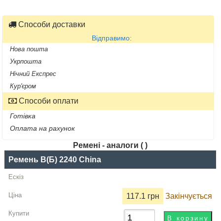
Способи доставки
Відправимо:
Нова пошта
Укрпошта
Нічний Експрес
Кур'єром
Способи оплати
Готівка
Оплата на рахунок
Ремені - аналоги ( )
Назва
Ремень B(Б) 2240 China
Виробник
117.1 грн
Закінчується
Ціна,
грн