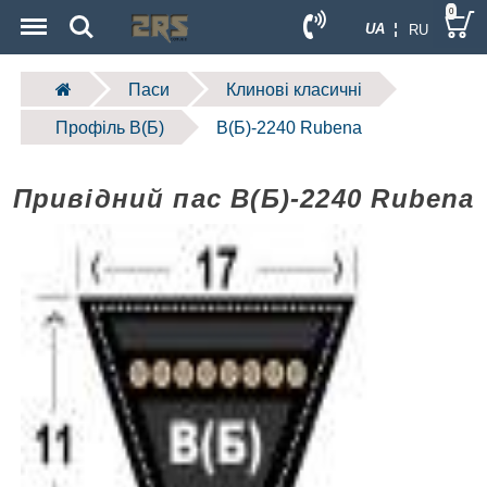
Menu
Search
0
UA ¦
RU
Паси
Клинові класичні
Профіль B(Б)
B(Б)-2240 Rubena
Привідний пас B(Б)-2240 Rubena