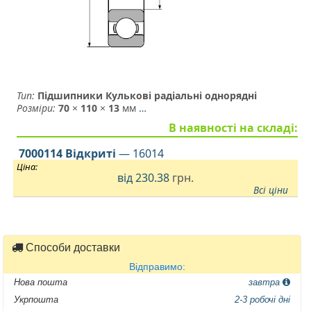
Тип:
Підшипники Кулькові радіальні однорядні
Розміри:
70
×
110
×
13
мм
…
В наявності на складі:
7000114 Відкриті
— 16014
Ціна:
від
230.38
грн.
Всі ціни
Способи доставки
Відправимо:
Нова пошта
завтра
Укрпошта
2-3 робочі дні