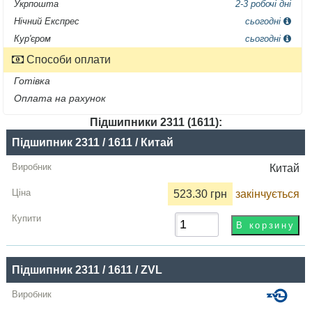
Укрпошта
2-3 робочі дні
Нічний Експрес
сьогодні
Кур'єром
сьогодні
Способи оплати
Готівка
Оплата на рахунок
Підшипники 2311 (1611):
Назва
Підшипник 2311 / 1611 / Китай
Виробник
Китай
Радіальний
523.30 грн
закінчується
зазор
Ціна,
грн
Підшипник 2311 / 1611 / ZVL
Купити