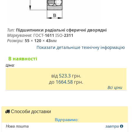
Тип:
Підшипники радіальні сферичні дворядні
Маркування:
ГОСТ-
1611
­ ISO-
2311
Розміри:
55
×
120
×
43
мм
Показати детальніше технічну інформацію
В наявності
Ціна:
від
523.3
грн.
до
1664.58
грн.
Всі ціни
Способи доставки
Відправимо:
Нова пошта
завтра