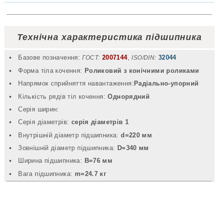
Технічна характеристика підшипника
Базове позначення:
2007144
,
32044
ГОСТ:
ISO/DIN:
Форма тіла кочення:
Роликовий з конічними роликами
Напрямок сприйняття навантаження:
Радіально-упорний
Кількість рядів тіл кочення:
Однорядний
Серія ширин:
Серія діаметрів:
серія діаметрів 1
Внутрішній діаметр підшипника:
d=220 мм
Зовнішній діаметр підшипника:
D=340 мм
Ширина підшипника:
B=76 мм
Вага підшипника:
m=24.7 кг