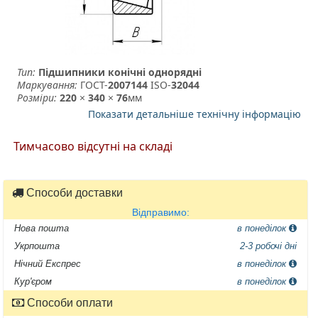
Тип:
Підшипники конічні однорядні
Маркування:
ГОСТ-
2007144
­ ISO-
32044
Розміри:
220
×
340
×
76
мм
Показати детальніше технічну інформацію
Тимчасово відсутні на складі
Способи доставки
Відправимо:
Нова пошта
в понеділок
Укрпошта
2-3 робочі дні
Нічний Експрес
в понеділок
Кур'єром
в понеділок
Способи оплати