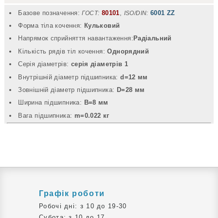
Базове позначення:
80101
,
6001 ZZ
ГОСТ:
ISO/DIN:
Форма тіла кочення:
Кульковий
Напрямок сприйняття навантаження:
Радіальний
Кількість рядів тіл кочення:
Однорядний
Серія діаметрів:
серія діаметрів 1
Внутрішній діаметр підшипника:
d=12 мм
Зовнішній діаметр підшипника:
D=28 мм
Ширина підшипника:
B=8 мм
Вага підшипника:
m=0.022 кг
Графік роботи
Робочі дні: з 10 до 19-30
Субота: з 10 до 17