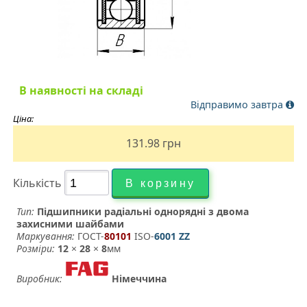
В наявності на складі
Відправимо завтра
Ціна:
131.98
грн
Кількість
Тип:
Підшипники радіальні однорядні з двома
захисними шайбами
Маркування:
ГОСТ-
80101
­ ISO-
6001 ZZ
Розміри:
12
×
28
×
8
мм
Виробник:
Німеччина