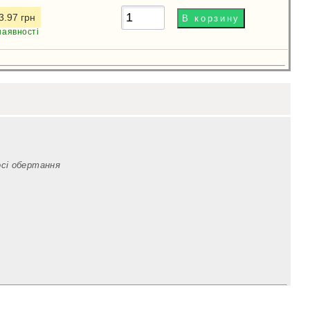
3.97 грн
наявності
осі обертання