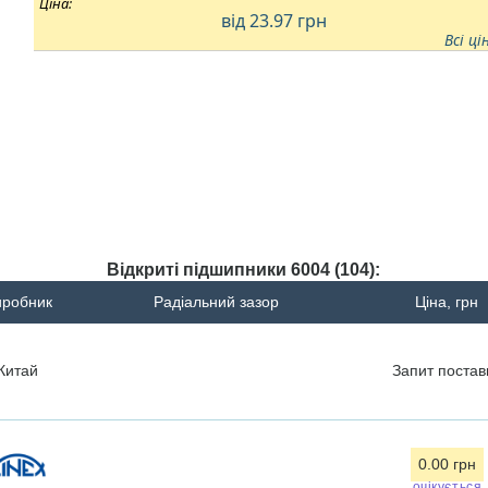
Ціна:
від 23.97
грн
Всі ці
Відкриті підшипники 6004 (104):
иробник
Радіальний зазор
Ціна, грн
Китай
Запит
постав
0.00 грн
очікується