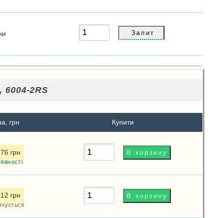
ки
, 6004-2RS
на, грн
Купити
.76 грн
аявності
.12 грн
нчується