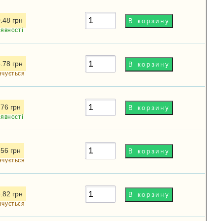
.48 грн
аявності
.78 грн
нчується
.76 грн
аявності
.56 грн
нчується
.82 грн
нчується