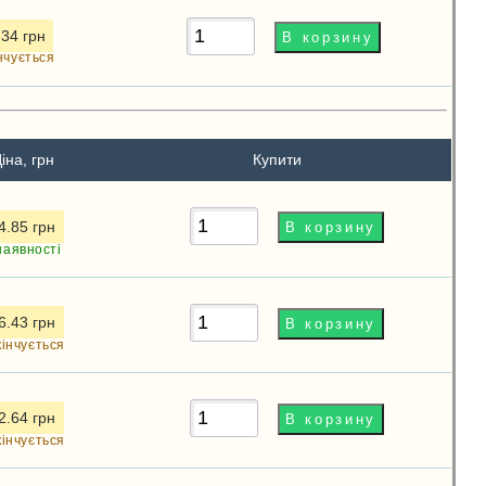
.34 грн
нчується
іна, грн
Купити
4.85 грн
наявності
6.43 грн
кінчується
2.64 грн
кінчується