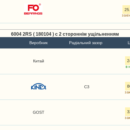
25
закі
6004 2RS ( 180104 ) с 2 стороннім ущільненням
Виробник
Радіальний зазор
Ц
2
Китай
в 
8
C3
за
3
GOST
за