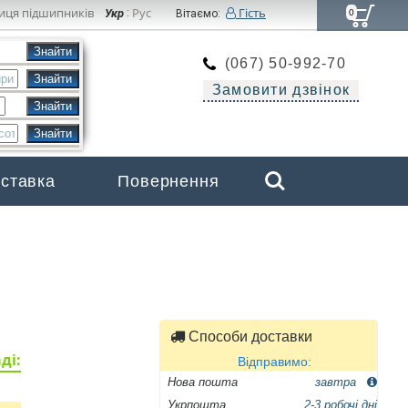
иця підшипників
Рус
Гість
Укр
:
Вітаємо:
0
(067) 50-992-70
Замовити дзвінок
Search
оставка
Повернення
Бренди
Способи доставки
ді:
Відправимо:
Нова пошта
завтра
Укрпошта
2-3 робочі дні