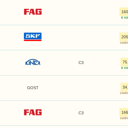
160
в н
205
закі
75
C3
в н
34
GOST
закі
166
C3
закі