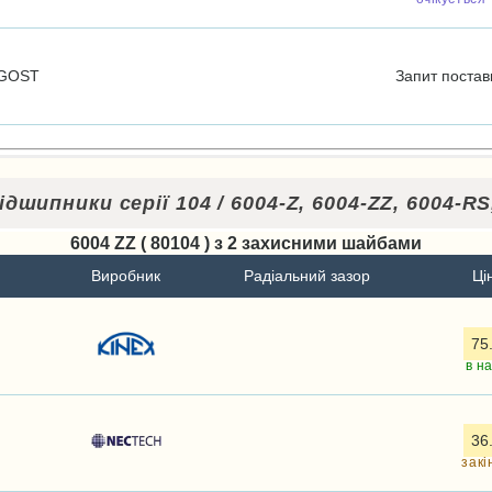
GOST
Запит
постав
ідшипники серії 104 / 6004-Z, 6004-ZZ, 6004-RS
6004 ZZ ( 80104 ) з 2 захисними шайбами
Виробник
Радіальний зазор
Ці
75
в н
36
закі