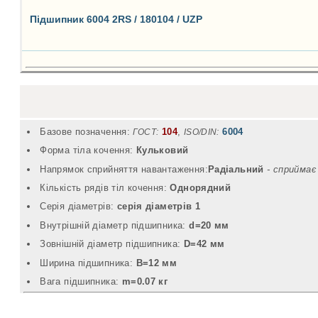
Підшипник 6004 2RS / 180104 / UZP
Базове позначення:
104
,
6004
ГОСТ:
ISO/DIN:
Форма тіла кочення:
Кульковий
Напрямок сприйняття навантаження:
Радіальний
- cприймає
Кількість рядів тіл кочення:
Однорядний
Серія діаметрів:
серія діаметрів 1
Внутрішній діаметр підшипника:
d=20 мм
Зовнішній діаметр підшипника:
D=42 мм
Ширина підшипника:
B=12 мм
Вага підшипника:
m=0.07 кг