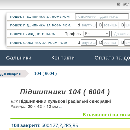
Табл
ПОШУК ПІДШИПНИКА ЗА НОМЕРОМ:
d
D
B
ПОШУК ПІДШИПНИКА ЗА РОЗМІРОМ:
Профіль
ПОШУК ПРИВІДНОГО ПАСА:
d
D
B
ПОШУК САЛЬНИКА ЗА РОЗМІРОМ:
Сальники
Контакти
Оплата та д
ні відкриті
104 ( 6004 )
Підшипники 104 ( 6004 )
Тип:
Підшипники Кулькові радіальні однорядні
Розміри:
20
×
42
×
12
мм
…
В наявності на скла
104 закриті
: 6004 ZZ,Z,2RS,RS