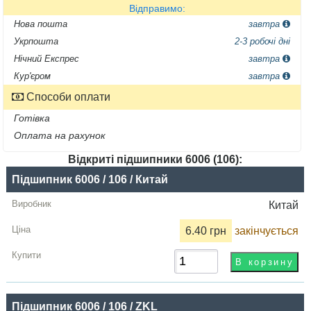
Відправимо:
Нова пошта
завтра
Укрпошта
2-3 робочі дні
Нічний Експрес
завтра
Кур'єром
завтра
Способи оплати
Готівка
Оплата на рахунок
Відкриті підшипники 6006 (106):
Назва
Підшипник 6006 / 106 / Китай
Виробник
Китай
Радіальний
6.40 грн
закінчується
зазор
Ціна,
грн
Підшипник 6006 / 106 / ZKL