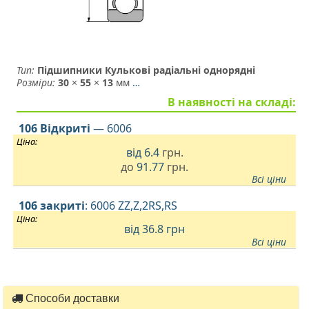
Тип:
Підшипники Кулькові радіальні однорядні
Розміри:
30
×
55
×
13
мм
…
В наявності на складі:
106 Відкриті
— 6006
Ціна:
від
6.4
грн.
до
91.77
грн.
Всі ціни
106 закриті
: 6006 ZZ,Z,2RS,RS
Ціна:
від 36.8
грн
Всі ціни
Способи доставки