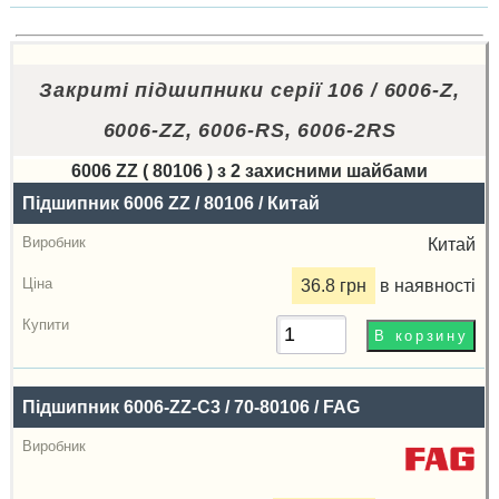
Закриті підшипники серії 106 / 6006-Z,
6006-ZZ, 6006-RS, 6006-2RS
6006 ZZ ( 80106 ) з 2 захисними шайбами
Назва
Підшипник 6006 ZZ / 80106 / Китай
Виробник
Китай
Радіальний
36.8 грн
в наявності
зазор
Ціна,
грн
Підшипник 6006-ZZ-C3 / 70-80106 / FAG
Купити