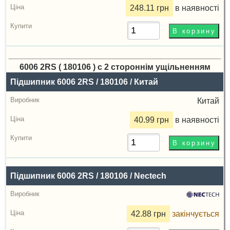
248.11 грн
в наявності
6006 2RS ( 180106 ) с 2 стороннім ущільненням
Назва
Підшипник 6006 2RS / 180106 / Китай
Виробник
Китай
Радіальний
40.99 грн
в наявності
зазор
Ціна,
грн
Підшипник 6006 2RS / 180106 / Nectech
Купити
42.88 грн
закінчується