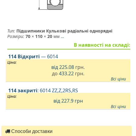
Тип:
Підшипники Кулькові радіальні однорядні
Розміри:
70
×
110
×
20
мм
…
В наявності на складі:
114 Відкриті
— 6014
Ціна:
від
225.08
грн.
до
433.22
грн.
Всі ціни
114 закриті
: 6014 ZZ,Z,2RS,RS
Ціна:
від 227.9
грн
Всі ціни
Способи доставки