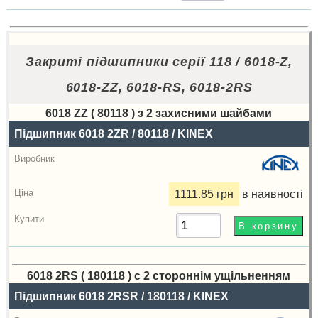
Закриті підшипники серії 118 / 6018-Z,
6018-ZZ, 6018-RS, 6018-2RS
6018 ZZ ( 80118 ) з 2 захисними шайбами
Назва
Підшипник 6018 2ZR / 80118 / KINEX
Виробник
Радіальний
1111.85 грн
в наявності
зазор
Ціна,
грн
Купити
6018 2RS ( 180118 ) с 2 стороннім ущільненням
Назва
Підшипник 6018 2RSR / 180118 / KINEX