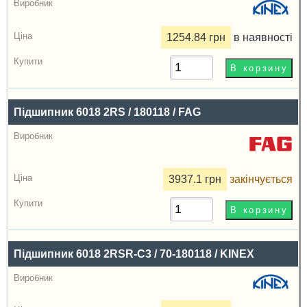
Виробник
Радіальний
1254.84 грн
в наявності
зазор
Ціна,
грн
Купити
Підшипник 6018 2RS / 180118 / FAG
3937.1 грн
закінчується
Підшипник 6018 2RSR-C3 / 70-180118 / KINEX