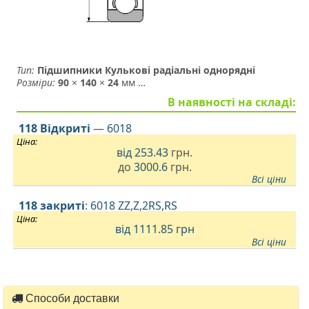
Тип:
Підшипники Кулькові радіальні однорядні
Розміри:
90
×
140
×
24
мм
…
В наявності на складі:
118 Відкриті
— 6018
Ціна:
від
253.43
грн.
до
3000.6
грн.
Всі ціни
118 закриті
: 6018 ZZ,Z,2RS,RS
Ціна:
від 1111.85
грн
Всі ціни
Способи доставки