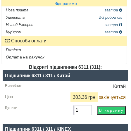
Відправимо:
Нова пошта
завтра
Укрпошта
2-3 робочі дні
Нічний Експрес
завтра
Кур'єром
завтра
Способи оплати
Готівка
Оплата на рахунок
Відкриті підшипники 6311 (311):
Назва
Підшипник 6311 / 311 / Китай
Виробник
Китай
Радіальний
303.36 грн
закінчується
зазор
Ціна,
грн
Підшипник 6311 / 311 / KINEX