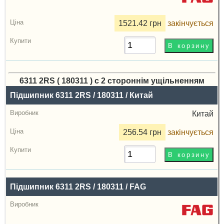
1521.42 грн
закінчується
6311 2RS ( 180311 ) с 2 стороннім ущільненням
Назва
Підшипник 6311 2RS / 180311 / Китай
Виробник
Китай
Радіальний
256.54 грн
закінчується
зазор
Ціна,
грн
Підшипник 6311 2RS / 180311 / FAG
Купити