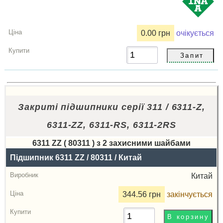
0.00 грн
очікується
Закриті підшипники серії 311 / 6311-Z,
6311-ZZ, 6311-RS, 6311-2RS
6311 ZZ ( 80311 ) з 2 захисними шайбами
Назва
Підшипник 6311 ZZ / 80311 / Китай
Виробник
Китай
Радіальний
344.56 грн
закінчується
зазор