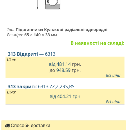
Тип:
Підшипники Кулькові радіальні однорядні
Розміри:
65
×
140
×
33
мм
…
В наявності на складі:
313 Відкриті
— 6313
Ціна:
від
481.14
грн.
до
948.59
грн.
Всі ціни
313 закриті
: 6313 ZZ,Z,2RS,RS
Ціна:
від 404.21
грн
Всі ціни
Способи доставки