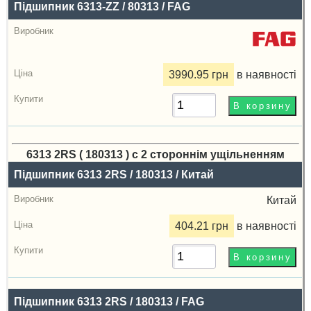
Підшипник 6313-ZZ / 80313 / FAG
3990.95 грн
в наявності
6313 2RS ( 180313 ) с 2 стороннім ущільненням
Назва
Підшипник 6313 2RS / 180313 / Китай
Виробник
Китай
Радіальний
404.21 грн
в наявності
зазор
Ціна,
грн
Підшипник 6313 2RS / 180313 / FAG
Купити