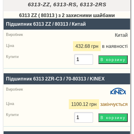
6313-ZZ, 6313-RS, 6313-2RS
6313 ZZ ( 80313 ) з 2 захисними шайбами
Назва
Підшипник 6313 ZZ / 80313 / Китай
Виробник
Китай
Радіальний
432.68 грн
в наявності
зазор
Ціна,
грн
Підшипник 6313 2ZR-C3 / 70-80313 / KINEX
Купити
1100.12 грн
закінчується