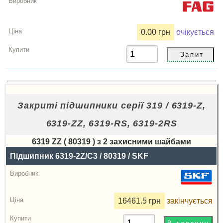
0.00 грн
очікується
Закриті підшипники серії 319 / 6319-Z,
6319-ZZ, 6319-RS, 6319-2RS
6319 ZZ ( 80319 ) з 2 захисними шайбами
Назва
Підшипник 6319-2Z/C3 / 80319 / SKF
Виробник
Радіальний
16461.5 грн
закінчується
зазор
Ціна,