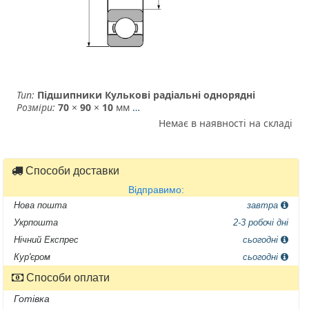
Тип:
Підшипники Кулькові радіальні однорядні
Розміри:
70
×
90
×
10
мм
…
Немає в наявності на складі
Способи доставки
Відправимо:
Нова пошта
завтра
Укрпошта
2-3 робочі дні
Нічний Експрес
сьогодні
Кур'єром
сьогодні
Способи оплати
Готівка