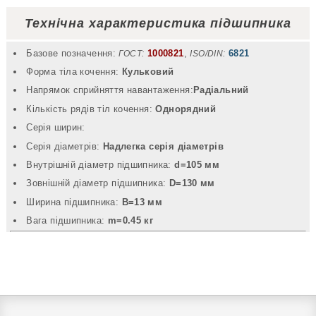
Технічна характеристика підшипника
Базове позначення:
1000821
,
6821
ГОСТ:
ISO/DIN:
Форма тіла кочення:
Кульковий
Напрямок сприйняття навантаження:
Радіальний
Кількість рядів тіл кочення:
Однорядний
Серія ширин:
Серія діаметрів:
Надлегка серія діаметрів
Внутрішній діаметр підшипника:
d=105 мм
Зовнішній діаметр підшипника:
D=130 мм
Ширина підшипника:
B=13 мм
Вага підшипника:
m=0.45 кг