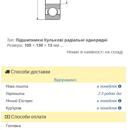
Тип:
Підшипники Кулькові радіальні однорядні
Розміри:
105
×
130
×
13
мм
…
Немає в наявності на складі
Способи доставки
Відправимо:
Нова пошта
в понеділок
Укрпошта
2-3 робочі дні
Нічний Експрес
в понеділок
Кур'єром
в понеділок
Способи оплати
Готівка