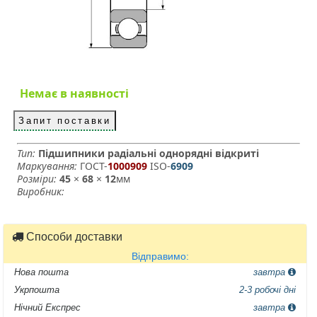
Немає в наявності
Запит поставки
Тип:
Підшипники радіальні однорядні відкриті
Маркування:
ГОСТ-
1000909
­ ISO-
6909
Розміри:
45
×
68
×
12
мм
Виробник:
Способи доставки
Відправимо:
Нова пошта
завтра
Укрпошта
2-3 робочі дні
Нічний Експрес
завтра