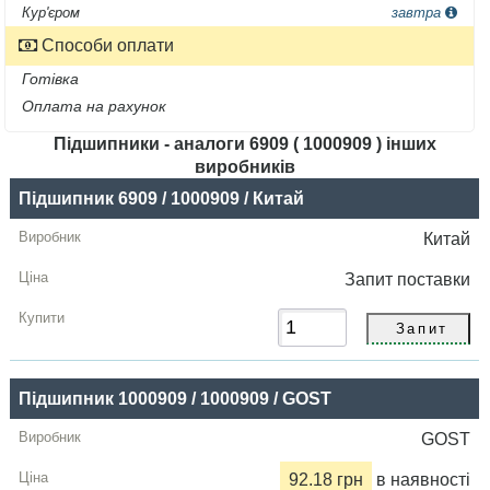
Кур'єром
завтра
Способи оплати
Готівка
Оплата на рахунок
Підшипники - аналоги 6909 ( 1000909 ) інших
виробників
Назва
Підшипник 6909 / 1000909 / Китай
Виробник
Китай
Радіальний
Запит
поставки
зазор
Ціна,
грн
Підшипник 1000909 / 1000909 / GOST
Купити
GOST
92.18 грн
в наявності