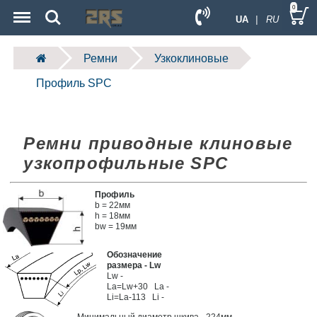
Menu
Search
0
UA
| RU
Ремни
Узкоклиновые
Профиль SPC
Ремни приводные клиновые
узкопрофильные SPC
Профиль
b = 22мм
h = 18мм
bw = 19мм
Обозначение
размера - Lw
Lw -
La=Lw+30 La -
Li=La-113 Li -