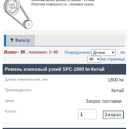
Минимальный диаметр шкива -
224мм
Робочая поверхность - боковые грани.
Фильтр:
Всего - 95
, показано: 1÷48
Упорядочено:
по
на странице
Маркировка
Ремень клиновый узкий SPC-1800 lw Китай
Длина
1800 lw
Производитель
Китай
Цена,
Запрос
поставки
грн
Купить