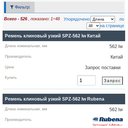
Фильтр:
Всего - 526
, показано: 1÷48
Упорядочено:
по
на странице
Название
Ремень клиновый узкий SPZ-562 lw Китай
Длина
562 lw
Производитель
Китай
Цена,
Запрос
поставки
грн
Купить
Ремень клиновый узкий SPZ-562 lw Rubena
562 lw