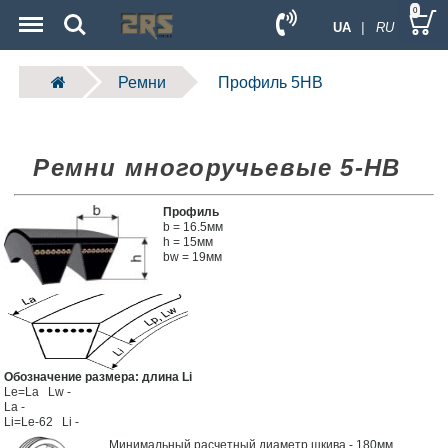
Menu
Search
0
UA
| RU
Ремни
Профиль 5HB
Ремни многоручьевые 5-HB
Профиль
b = 16.5мм
h = 15мм
bw = 19мм
Обозначение размера: длина
Li
Le=La Lw -
La -
Li=Le-62 Li -
Минимальный расчетный диаметр шкива -
180мм