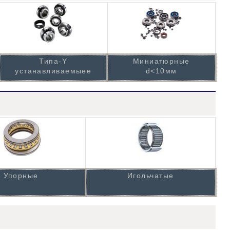
Типа-Y
Миниатюрные
устанавливаемыее
d<10мм
Упорные
Игольчатые