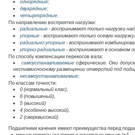
однорядные;
двухрядные;
четырехрядные.
По направлению восприятия нагрузки:
радиальные
- воспринимают только нагрузки нап
упорные
- воспринимают только осевую нагрузку
радиально-упорные
- воспринимают комбинирова
упорно-радиальные
- воспринимают в основном о
По способу компенсации перекосов вала:
самоустанавливаемые
сферические. Они допус
неспиввисносному размещении отверстий под подши
несамоустанавливаемые;
По классам точности:
0 (нормальный клас),
6 (повышеный),
5 (высокий)
4 (особенно высокий),
2 (сверхвысокий).
Подшипники качения имеют преимущества перед подш
меньше моменты сил трения и значительно меньше (в 5 ...