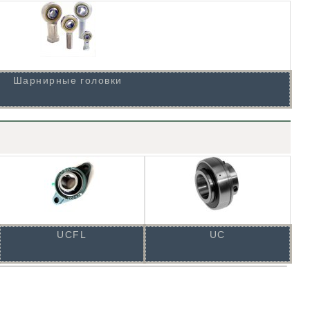
Шарнирные головки
UCFL
UC