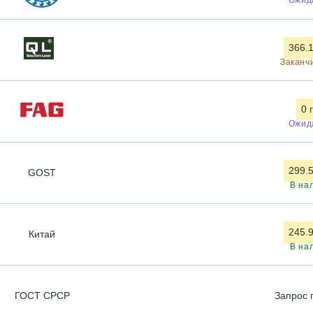
366.1
Заканч
0 
Ожид
299.5
GOST
В на
245.9
Китай
В на
ГОСТ СРСР
Запрос