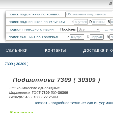
ПОИСК ПОДШИПНИКА ПО НОМЕРУ:
d
D
B
ПОИСК ПОДШИПНИКОВ ПО РАЗМЕРАМ:
Профиль
ПОДБОР ПРИВОДНОГО РЕМНЯ:
d
D
B
ПОИСК САЛЬНИКА ПО РОЗМЕРАМ:
Сальники
Контакты
Доставка и 
7309 ( 30309 )
Подшипники 7309 ( 30309 )
Тип:
конические однорядные
Маркировка:
ГОСТ-
7309
­ ISO-
30309
Размеры:
45
×
100
×
27.25
мм
Показать подробнее техническую информа
В наличии