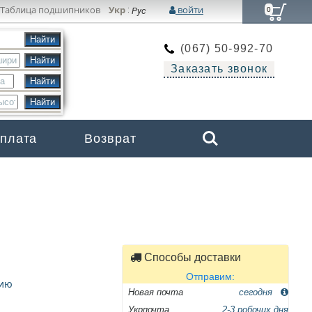
Таблица подшипников
Укр
войти
:
Рус
0
(067) 50-992-70
Заказать звонок
Search
оплата
Возврат
Бренды
Способы доставки
Отправим:
цию
Новая почта
сегодня
Укрпочта
2-3 робочих дня