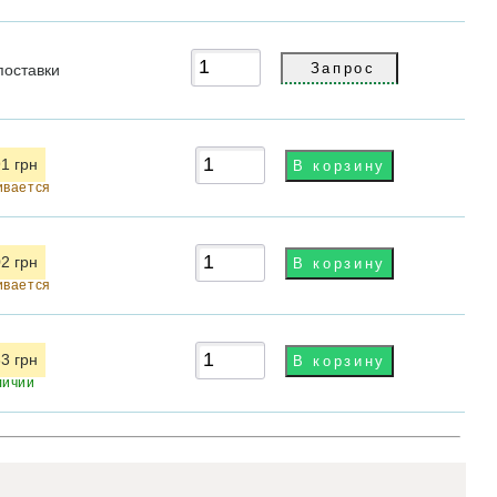
поставки
1 грн
ивается
2 грн
ивается
3 грн
личии