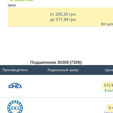
Цена:
от
205.33
грн.
до
571.94
грн.
Все це
Подшипники 30309 (7309):
Производитель
Радиальный зазор
Цена
571.9
В на
0 
Ожид