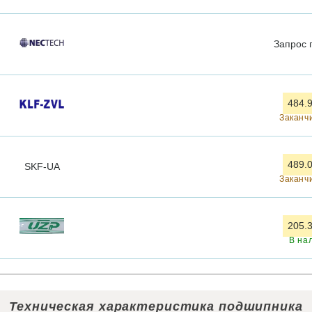
Запрос
484.9
Заканч
489.0
SKF-UA
Заканч
205.3
В на
Техническая характеристика подшипника