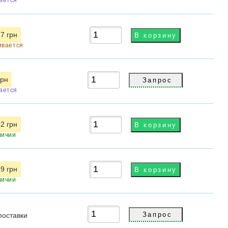
7 грн
ивается
грн
ается
2 грн
личии
9 грн
личии
поставки