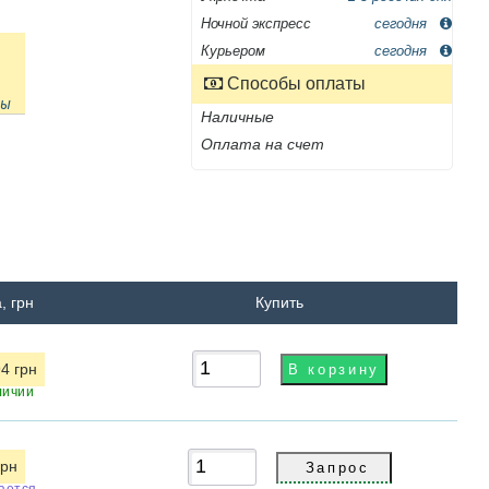
Ночной экспресс
сегодня
Курьером
сегодня
Способы оплаты
ны
Наличные
Оплата на счет
, грн
Купить
4 грн
личии
грн
ается