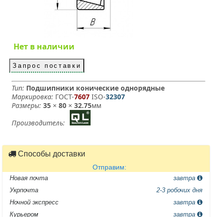
Нет в наличии
Запрос поставки
Тип:
Подшипники конические однорядные
Маркировка:
ГОСТ-
7607
­ ISO-
32307
Размеры:
35
×
80
×
32.75
мм
Производитель:
Способы доставки
Отправим:
Новая почта
завтра
Укрпочта
2-3 робочих дня
Ночной экспресс
завтра
Курьером
завтра