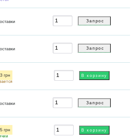
оставки
оставки
3 грн
вается
оставки
5 грн
ичии