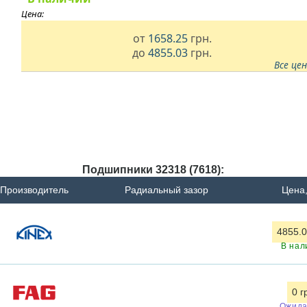
Цена:
от
1658.25
грн.
до
4855.03
грн.
Все це
Подшипники 32318 (7618):
Производитель
Радиальный зазор
Цена,
4855.0
В нал
0 г
Ожида