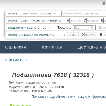
ПОИСК ПОДШИПНИКА ПО НОМЕРУ:
d
D
B
ПОИСК ПОДШИПНИКОВ ПО РАЗМЕРАМ:
Профиль
ПОДБОР ПРИВОДНОГО РЕМНЯ:
d
D
B
ПОИСК САЛЬНИКА ПО РОЗМЕРАМ:
Сальники
Контакты
Доставка и 
7618 ( 32318 )
Подшипники 7618 ( 32318 )
Тип:
конические однорядные
Маркировка:
ГОСТ-
7618
­ ISO-
32318
Размеры:
90
×
190
×
67.5
мм
Показать подробнее техническую информа
В наличии