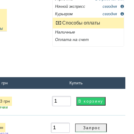
Ночной экспресс
сегодня
Курьером
сегодня
Способы оплаты
ны
Наличные
Оплата на счет
 грн
Купить
3 грн
ичии
рн
ется