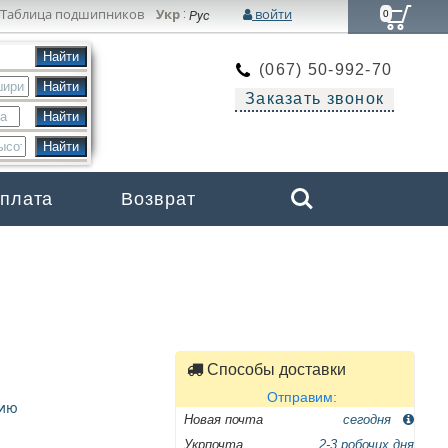
Таблица подшипников
Укр
войти
:
Рус
0
(067) 50-992-70
Заказать звонок
Search
оплата
Возврат
Бренды
Способы доставки
Отправим:
цию
Новая почта
сегодня
Укрпочта
2-3 робочих дня