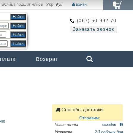
Таблица подшипников
Укр
войти
:
Рус
0
(067) 50-992-70
Заказать звонок
Search
оплата
Возврат
Бренды
Способы доставки
Отправим:
цию
Новая почта
сегодня
Укрпочта
2-3 робочих дня