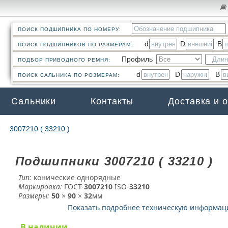
ПОИСК ПОДШИПНИКА ПО НОМЕРУ:
d
D
B
ПОИСК ПОДШИПНИКОВ ПО РАЗМЕРАМ:
Профиль
ПОДБОР ПРИВОДНОГО РЕМНЯ:
d
D
B
ПОИСК САЛЬНИКА ПО РОЗМЕРАМ:
Сальники
Контакты
Доставка и 
3007210 ( 33210 )
Подшипники 3007210 ( 33210 )
Тип:
конические однорядные
Маркировка:
ГОСТ-
3007210
­ ISO-
33210
Размеры:
50
×
90
×
32
мм
Показать подробнее техническую информа
В наличии