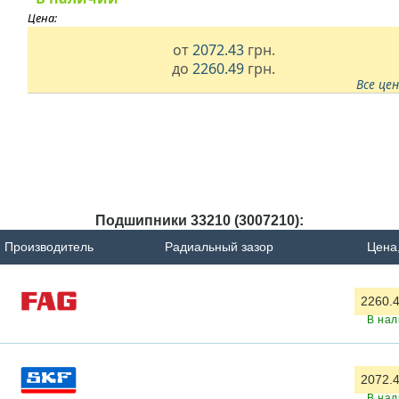
Цена:
от
2072.43
грн.
до
2260.49
грн.
Все це
Подшипники 33210 (3007210):
Производитель
Радиальный зазор
Цена,
2260.4
В нал
2072.4
В нал