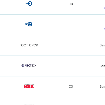
C3
ГОСТ СРСР
За
За
C3
За