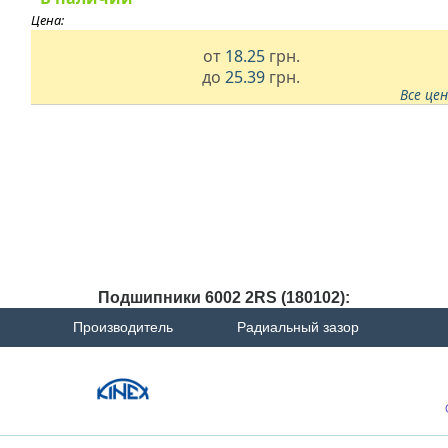
Цена:
от
18.25
грн.
до
25.39
грн.
Все це
Подшипники 6002 2RS (180102):
Производитель
Радиальный зазор