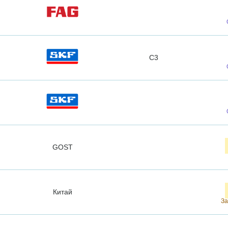
C3
GOST
Китай
За