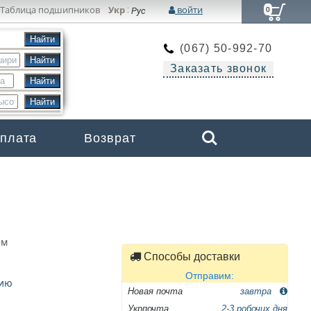
Таблица подшипников
Укр
войти
:
Рус
0
(067) 50-992-70
Заказать звонок
Search
оплата
Возврат
Бренды
ем
Способы доставки
Отправим:
цию
Новая почта
завтра
Укрпочта
2-3 робочих дня