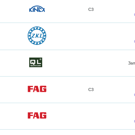
C3
За
C3