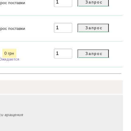
прос
поставки
прос
поставки
0 грн
Ожидается
оси вращения