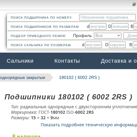
ПОИСК ПОДШИПНИКА ПО НОМЕРУ:
d
D
B
ПОИСК ПОДШИПНИКОВ ПО РАЗМЕРАМ:
Профиль
ПОДБОР ПРИВОДНОГО РЕМНЯ:
d
D
B
ПОИСК САЛЬНИКА ПО РОЗМЕРАМ:
Сальники
Контакты
Доставка и 
однорядные закрытые
180102 ( 6002 2RS )
Подшипники 180102 ( 6002 2RS )
Тип:
радиальные однорядные с двухсторонним уплотнени
Маркировка:
ГОСТ-
180102
­ ISO-
6002 2RS
Размеры:
15
×
32
×
9
мм
Показать подробнее техническую информа
В наличии