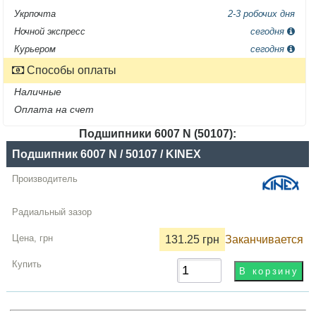
Укрпочта
2-3 робочих дня
Ночной экспресс
сегодня
Курьером
сегодня
Способы оплаты
Наличные
Оплата на счет
Подшипники 6007 N (50107):
Название
Подшипник 6007 N / 50107 / KINEX
Производитель
Радиальный
зазор
131.25 грн
Заканчивается
Цена,
грн
Купить