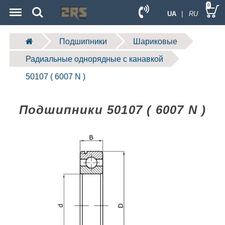
Menu
Search
0
UA
| RU
Подшипники
Шариковые
Радиальные однорядные c канавкой
50107 ( 6007 N )
Подшипники 50107 ( 6007 N )