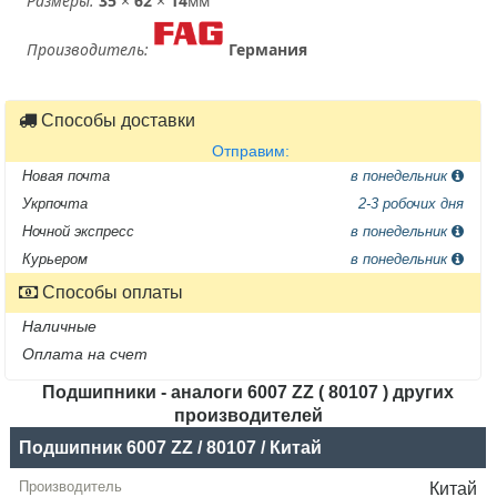
Размеры:
35
×
62
×
14
мм
Производитель:
Германия
Способы доставки
Отправим:
Новая почта
в понедельник
Укрпочта
2-3 робочих дня
Ночной экспресс
в понедельник
Курьером
в понедельник
Способы оплаты
Наличные
Оплата на счет
Подшипники - аналоги 6007 ZZ ( 80107 ) других
производителей
Название
Подшипник 6007 ZZ / 80107 / Китай
Производитель
Китай