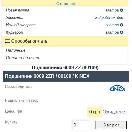
Отправим:
Новая почта
завтра
Укрпочта
2-3 робочих дня
Ночной экспресс
завтра
Курьером
завтра
Способы оплаты
Наличные
Оплата на счет
Подшипники 6009 ZZ (80109):
Название
Подшипник 6009 2ZR / 80109 / KINEX
Производитель
Радиальный
зазор
0 грн
Ожидается
Цена,
грн