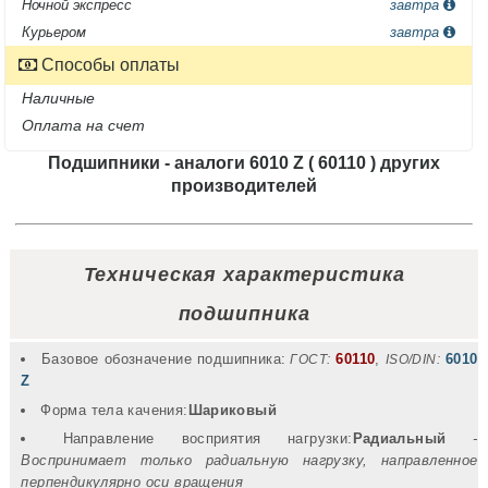
Ночной экспресс
завтра
Курьером
завтра
Способы оплаты
Наличные
Оплата на счет
Подшипники - аналоги 6010 Z ( 60110 ) других
производителей
Название
Производитель
Техническая характеристика
Радиальный
подшипника
зазор
Базовое обозначение подшипника:
60110
,
6010
Цена,
ГОСТ:
ISO/DIN:
Z
грн
Форма тела качения:
Шариковый
Купить
Направление восприятия нагрузки:
Радиальный
-
Воспринимает только радиальную нагрузку, направленное
перпендикулярно оси вращения