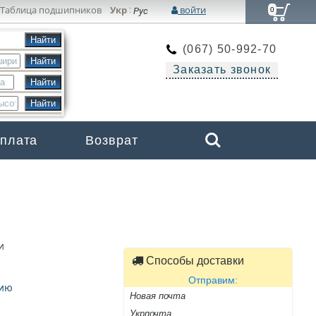
Таблица подшипников
Укр
войти
:
Рус
0
(067) 50-992-70
Заказать звонок
Search
оплата
Возврат
Бренды
и
Способы доставки
Отправим:
цию
Новая почта
Укрпочта