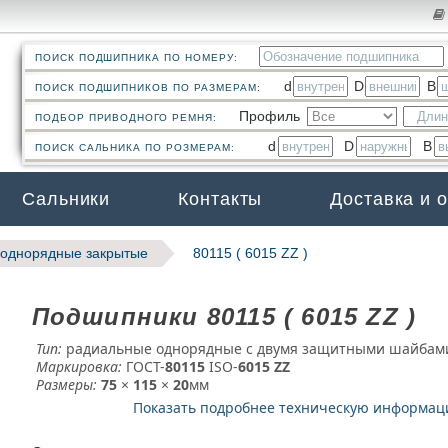
ПОИСК ПОДШИПНИКА ПО НОМЕРУ:
d
D
B
ПОИСК ПОДШИПНИКОВ ПО РАЗМЕРАМ:
Профиль
ПОДБОР ПРИВОДНОГО РЕМНЯ:
d
D
B
ПОИСК САЛЬНИКА ПО РОЗМЕРАМ:
Сальники
Контакты
Доставка и 
однорядные закрытые
80115 ( 6015 ZZ )
Подшипники 80115 ( 6015 ZZ )
Тип:
радиальные однорядные с двумя защитными шайбам
Маркировка:
ГОСТ-
80115
­ ISO-
6015 ZZ
Размеры:
75
×
115
×
20
мм
Показать подробнее техническую информа