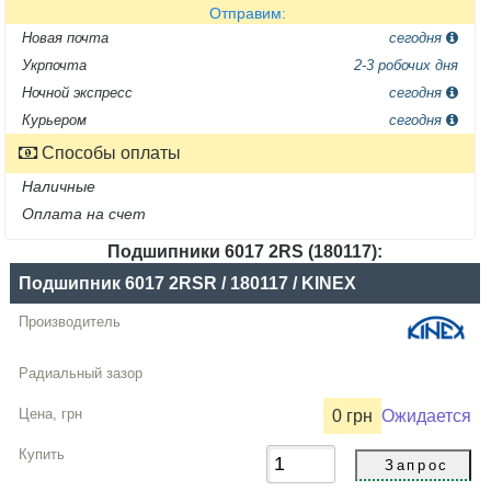
Отправим:
Новая почта
сегодня
Укрпочта
2-3 робочих дня
Ночной экспресс
сегодня
Курьером
сегодня
Способы оплаты
Наличные
Оплата на счет
Подшипники 6017 2RS (180117):
Название
Подшипник 6017 2RSR / 180117 / KINEX
Производитель
Радиальный
зазор
0 грн
Ожидается
Цена,
грн