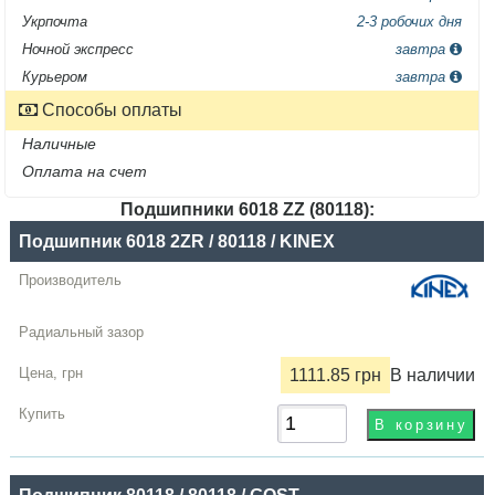
Укрпочта
2-3 робочих дня
Ночной экспресс
завтра
Курьером
завтра
Способы оплаты
Наличные
Оплата на счет
Подшипники 6018 ZZ (80118):
Название
Подшипник 6018 2ZR / 80118 / KINEX
Производитель
Радиальный
зазор
1111.85 грн
В наличии
Цена,
грн
Купить