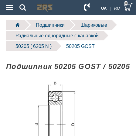
Menu
Search
0
UA
| RU
Подшипники
Шариковые
Радиальные однорядные c канавкой
50205 ( 6205 N )
50205 GOST
Подшипник 50205 GOST / 50205