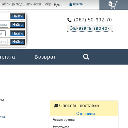
Таблица подшипников
Укр
войти
:
Рус
0
(067) 50-992-70
Заказать звонок
Search
оплата
Возврат
Бренды
ем
Способы доставки
Отправим:
цию
Новая почта
Укрпочта