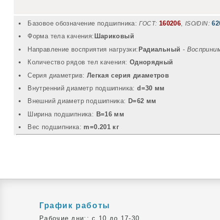
Базовое обозначение подшипника:
160206
,
62
ГОСТ:
ISO/DIN:
Форма тела качения:
Шариковый
Направление восприятия нагрузки:
Радиальный
- Восприни
Количество рядов тел качения:
Однорядный
Серия диаметрив:
Легкая серия диаметров
Внутренний диаметр подшипника:
d=30 мм
Внешний диаметр подшипника:
D=62 мм
Ширина подшипника:
B=16 мм
Вec подшипника:
m=0.201 кг
График работы
Рабочие дни:: c 10 до 17-30