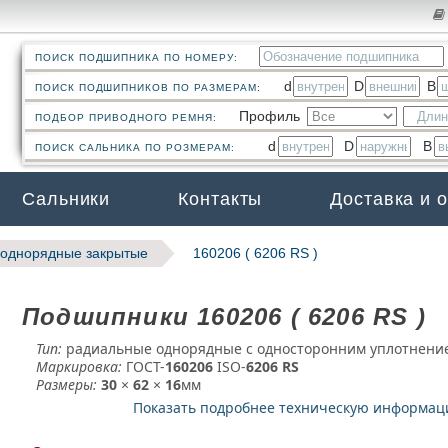
ПОИСК ПОДШИПНИКА ПО НОМЕРУ:
d
D
B
ПОИСК ПОДШИПНИКОВ ПО РАЗМЕРАМ:
Профиль
ПОДБОР ПРИВОДНОГО РЕМНЯ:
d
D
B
ПОИСК САЛЬНИКА ПО РОЗМЕРАМ:
Сальники
Контакты
Доставка и 
однорядные закрытые
160206 ( 6206 RS )
Подшипники 160206 ( 6206 RS )
Тип:
радиальные однорядные с односторонним уплотнени
Маркировка:
ГОСТ-
160206
­ ISO-
6206 RS
Размеры:
30
×
62
×
16
мм
Показать подробнее техническую информа