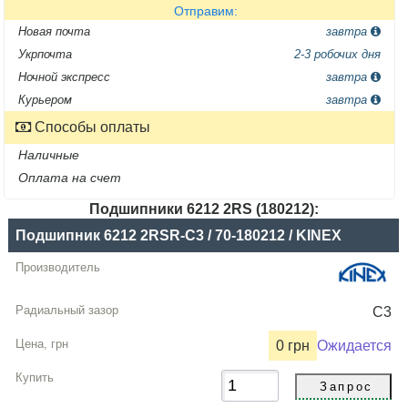
Отправим:
Новая почта
завтра
Укрпочта
2-3 робочих дня
Ночной экспресс
завтра
Курьером
завтра
Способы оплаты
Наличные
Оплата на счет
Подшипники 6212 2RS (180212):
Название
Подшипник 6212 2RSR-C3 / 70-180212 / KINEX
Производитель
Радиальный
C3
зазор
0 грн
Ожидается
Цена,
грн