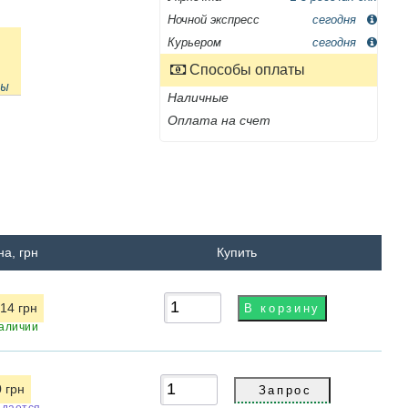
Ночной экспресс
сегодня
Курьером
сегодня
Способы оплаты
ны
Наличные
Оплата на счет
а, грн
Купить
.14 грн
аличии
0 грн
дается