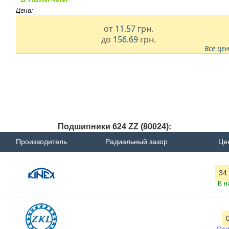
Цена:
от
11.57
грн.
до
156.69
грн.
Все це
Подшипники 624 ZZ (80024):
Производитель
Радиальный зазор
Цен
34
В н
Ожи