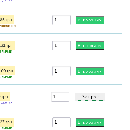
.85 грн
чивается
.31 грн
аличии
.69 грн
аличии
0 грн
дается
.27 грн
аличии