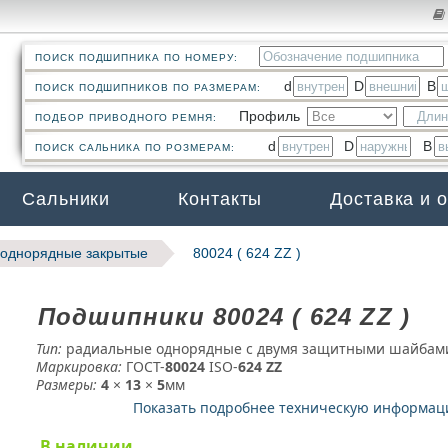
ПОИСК ПОДШИПНИКА ПО НОМЕРУ:
d
D
B
ПОИСК ПОДШИПНИКОВ ПО РАЗМЕРАМ:
Профиль
ПОДБОР ПРИВОДНОГО РЕМНЯ:
d
D
B
ПОИСК САЛЬНИКА ПО РОЗМЕРАМ:
Сальники
Контакты
Доставка и 
однорядные закрытые
80024 ( 624 ZZ )
Подшипники 80024 ( 624 ZZ )
Тип:
радиальные однорядные с двумя защитными шайбам
Маркировка:
ГОСТ-
80024
­ ISO-
624 ZZ
Размеры:
4
×
13
×
5
мм
Показать подробнее техническую информа
В наличии