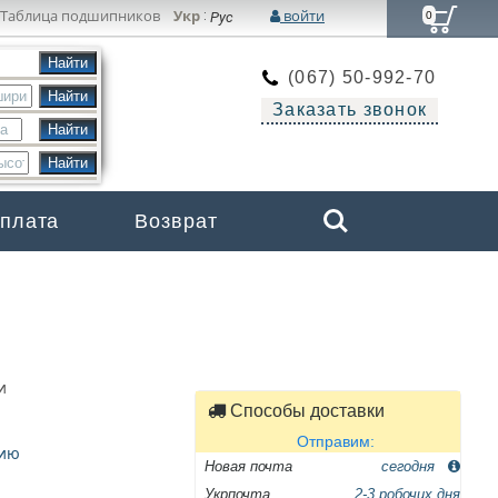
Таблица подшипников
Укр
войти
:
Рус
0
(067) 50-992-70
Заказать звонок
Search
оплата
Возврат
Бренды
и
Способы доставки
Отправим:
цию
Новая почта
сегодня
Укрпочта
2-3 робочих дня