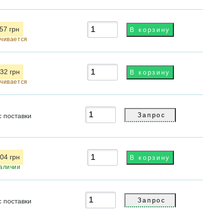
.57 грн
чивается
.32 грн
чивается
с
поставки
.04 грн
аличии
с
поставки