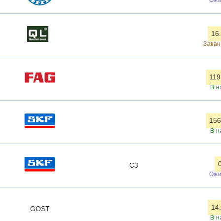
16
Закан
119
В н
156
В н
C3
Ожи
14
GOST
В н