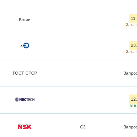
11
Китай
Закан
23
Закан
ГОСТ СРСР
Запро
12
В н
C3
Запро