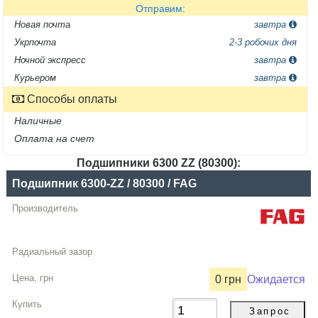
Отправим:
Новая почта
завтра
Укрпочта
2-3 робочих дня
Ночной экспресс
завтра
Курьером
завтра
Способы оплаты
Наличные
Оплата на счет
Подшипники 6300 ZZ (80300):
Название
Подшипник 6300-ZZ / 80300 / FAG
Производитель
Радиальный
зазор
Цена,
0 грн
Ожидается
грн