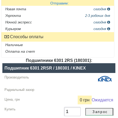
Отправим:
Новая почта
сегодня
Укрпочта
2-3 робочих дня
Ночной экспресс
сегодня
Курьером
сегодня
Способы оплаты
Наличные
Оплата на счет
Подшипники 6301 2RS (180301):
Название
Подшипник 6301 2RSR / 180301 / KINEX
Производитель
Радиальный
зазор
0 грн
Ожидается
Цена,
грн