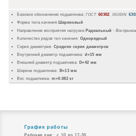
Базовое обозначение подшипника:
60302
,
630
ГОСТ:
ISO/DIN:
Форма тела качения:
Шариковый
Направление восприятия нагрузки:
Радиальный
- Восприни
Количество рядов тел качения:
Однорядный
Серия диаметрив:
Средняя серия диаметров
Внутренний диаметр подшипника:
d=15 мм
Внешний диаметр подшипника:
D=42 мм
Ширина подшипника:
B=13 мм
Вec подшипника:
m=0.082 кг
График работы
Рабочие дни:: c 10 до 17-30