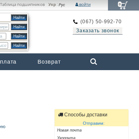
Таблица подшипников
Укр
войти
:
Рус
0
(067) 50-992-70
Заказать звонок
Search
оплата
Возврат
Бренды
Способы доставки
Отправим:
цию
Новая почта
Укрпочта