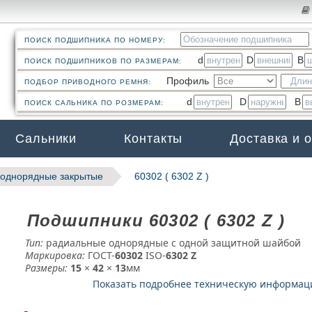
ПОИСК ПОДШИПНИКА ПО НОМЕРУ:
d
D
B
ПОИСК ПОДШИПНИКОВ ПО РАЗМЕРАМ:
Профиль
ПОДБОР ПРИВОДНОГО РЕМНЯ:
d
D
B
ПОИСК САЛЬНИКА ПО РОЗМЕРАМ:
Сальники
Контакты
Доставка и 
однорядные закрытые
60302 ( 6302 Z )
Подшипники 60302 ( 6302 Z )
Тип:
радиальные однорядные с одной защитной шайбой
Маркировка:
ГОСТ-
60302
­ ISO-
6302 Z
Размеры:
15
×
42
×
13
мм
Показать подробнее техническую информа