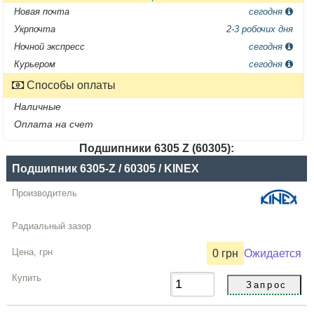
Новая почта
сегодня
Укрпочта
2-3 робочих дня
Ночной экспресс
сегодня
Курьером
сегодня
Способы оплаты
Наличные
Оплата на счет
Подшипники 6305 Z (60305):
Название
Подшипник 6305-Z / 60305 / KINEX
Производитель
Радиальный
зазор
0 грн
Ожидается
Цена,
грн
Купить