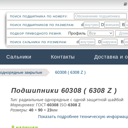
ПОИСК ПОДШИПНИКА ПО НОМЕРУ:
d
D
B
ПОИСК ПОДШИПНИКОВ ПО РАЗМЕРАМ:
Профиль
ПОДБОР ПРИВОДНОГО РЕМНЯ:
d
D
B
ПОИСК САЛЬНИКА ПО РОЗМЕРАМ:
Сальники
Контакты
Доставка и 
однорядные закрытые
60308 ( 6308 Z )
Подшипники 60308 ( 6308 Z )
Тип:
радиальные однорядные с одной защитной шайбой
Маркировка:
ГОСТ-
60308
­ ISO-
6308 Z
Размеры:
40
×
90
×
23
мм
Показать подробнее техническую информа
В наличии