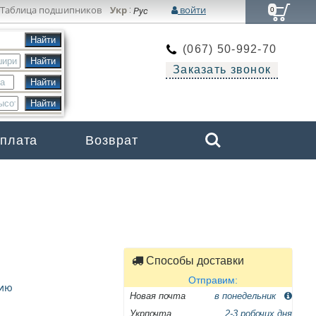
Таблица подшипников
Укр
войти
:
Рус
0
(067) 50-992-70
Заказать звонок
Search
оплата
Возврат
Бренды
Способы доставки
Отправим:
цию
Новая почта
в понедельник
Укрпочта
2-3 робочих дня