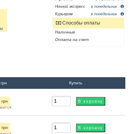
Ночной экспресс
в понедельник
Курьером
в понедельник
Способы оплаты
ны
Наличные
Оплата на счет
 грн
Купить
 грн
вается
 грн
вается