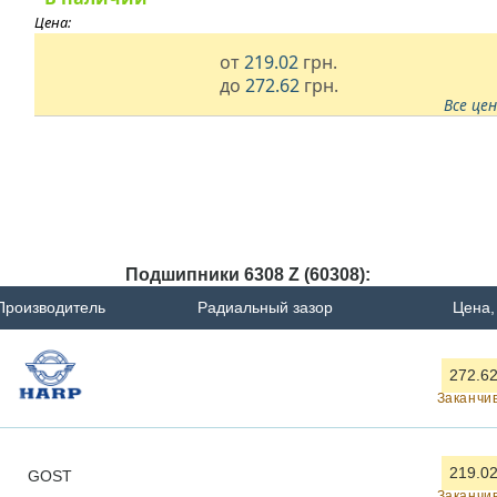
Цена:
от
219.02
грн.
до
272.62
грн.
Все це
Подшипники 6308 Z (60308):
Производитель
Радиальный зазор
Цена,
272.62
Заканчи
219.02
GOST
Заканчи