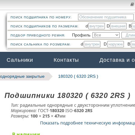
ПОИСК ПОДШИПНИКА ПО НОМЕРУ:
d
D
B
ПОИСК ПОДШИПНИКОВ ПО РАЗМЕРАМ:
Профиль
ПОДБОР ПРИВОДНОГО РЕМНЯ:
d
D
B
ПОИСК САЛЬНИКА ПО РОЗМЕРАМ:
Сальники
Контакты
Доставка и 
однорядные закрытые
180320 ( 6320 2RS )
Подшипники 180320 ( 6320 2RS )
Тип:
радиальные однорядные с двухсторонним уплотнени
Маркировка:
ГОСТ-
180320
­ ISO-
6320 2RS
Размеры:
100
×
215
×
47
мм
Показать подробнее техническую информа
В наличии