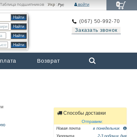
Таблица подшипников
Укр
войти
:
Рус
0
(067) 50-992-70
Заказать звонок
Search
оплата
Возврат
Бренды
ем
Способы доставки
Отправим:
цию
Новая почта
в понедельник
Укрпочта
2-3 робочих дня