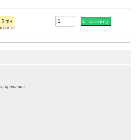
.5 грн
чивается
оси вращения