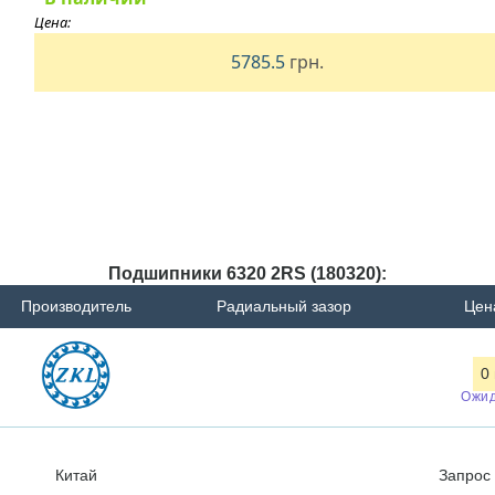
Цена:
5785.5
грн.
Подшипники 6320 2RS (180320):
Производитель
Радиальный зазор
Цен
0
Ожи
Китай
Запро