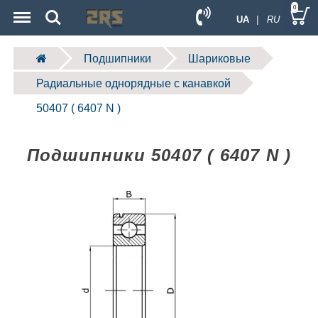
Menu
Search
0
UA
| RU
Подшипники
Шариковые
Радиальные однорядные c канавкой
50407 ( 6407 N )
Подшипники 50407 ( 6407 N )