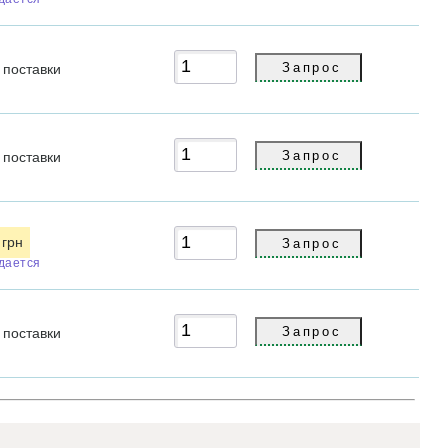
с
поставки
с
поставки
 грн
дается
с
поставки