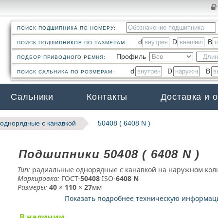
ПОИСК ПОДШИПНИКА ПО НОМЕРУ:
d
D
B
ПОИСК ПОДШИПНИКОВ ПО РАЗМЕРАМ:
Профиль
ПОДБОР ПРИВОДНОГО РЕМНЯ:
d
D
B
ПОИСК САЛЬНИКА ПО РОЗМЕРАМ:
Сальники
Контакты
Доставка и 
однорядные c канавкой
50408 ( 6408 N )
Подшипники 50408 ( 6408 N )
Тип:
радиальные однорядные с канавкой на наружном кол
Маркировка:
ГОСТ-
50408
­ ISO-
6408 N
Размеры:
40
×
110
×
27
мм
Показать подробнее техническую информа
В наличии