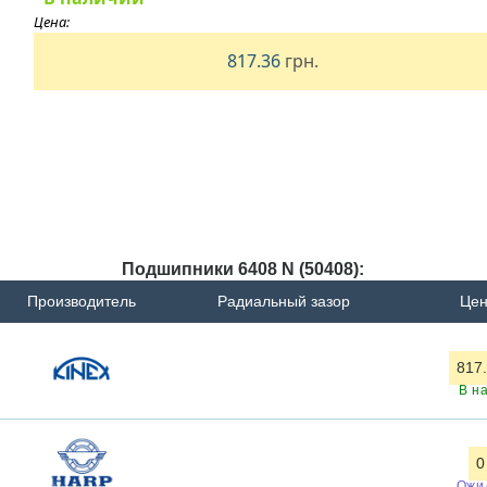
Цена:
817.36
грн.
Подшипники 6408 N (50408):
Производитель
Радиальный зазор
Цен
817.
В н
0
Ожи