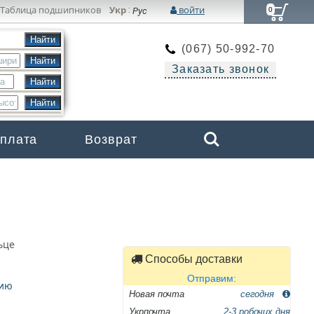
Таблица подшипников
Укр
войти
:
Рус
0
(067) 50-992-70
Заказать звонок
Search
оплата
Возврат
Бренды
ьце
Способы доставки
Отправим:
цию
Новая почта
сегодня
Укрпочта
2-3 робочих дня