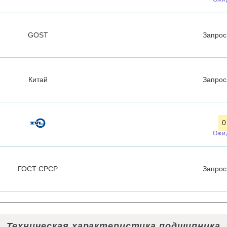
GOST
Запро
Китай
Запро
0
Ожи
ГОСТ СРСР
Запро
Техническая характеристика подшипника