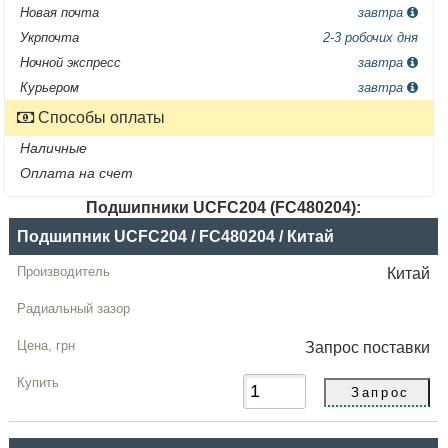
Новая почта
завтра
Укрпочта
2-3 робочих дня
Ночной экспресс
завтра
Курьером
завтра
Способы оплаты
Наличные
Оплата на счет
Подшипники UCFC204 (FC480204):
Название
Подшипник UCFC204 / FC480204 / Китай
Производитель
Китай
Радиальный
зазор
Запрос
поставки
Цена,
грн
Купить