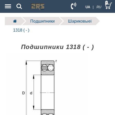
Menu
Search
0
UA
| RU
Подшипники
Шариковыеі
1318 ( - )
Подшипники 1318 ( - )