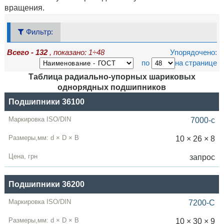
вращения.
Фильтр:
Всего - 132
, показано: 1÷48
Упорядочено:
по
на странице
Таблица радиально-упорных шариковых
однорядных подшипников
Название
Подшипники 36100
ГОСТ
7000-c
ISO / DIN
10 × 26 × 8
Размеры,мм
запрос
d
×
D
× B
Подшипники 36200
Цена,
грн
7200-C
10 × 30 × 9