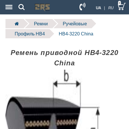
Menu
Search
0
UA
| RU
Ремни
Ручейовые
Профиль HB4
HB4-3220 China
Ремень приводной HB4-3220
China