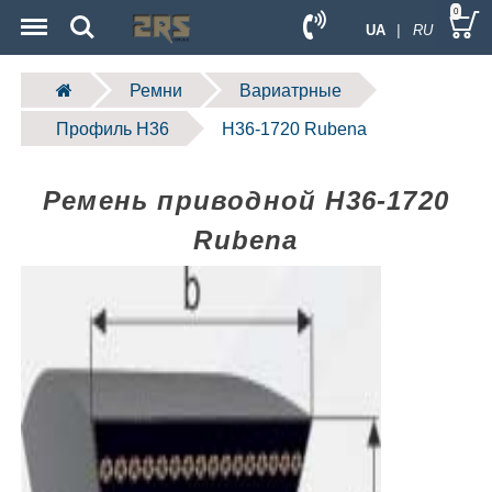
Menu
Search
0
UA
| RU
Ремни
Вариатрные
Профиль H36
H36-1720 Rubena
Ремень приводной H36-1720
Rubena