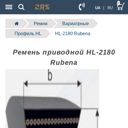
Menu
Search
0
UA
| RU
Ремни
Вариатрные
Профиль HL
HL-2180 Rubena
Ремень приводной HL-2180
Rubena